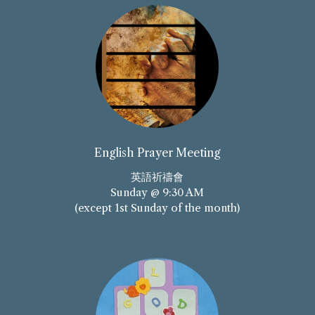
English Prayer Meeting
英語祈禱會
Sunday @ 9:30 AM
(except 1st Sunday of the month)