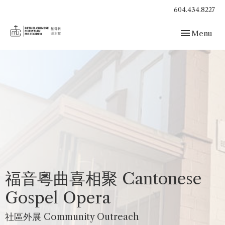
604.434.8227
Toggle navig
Menu
福音粵曲喜相聚 Cantonese
Gospel Opera
社區外展 Community Outreach