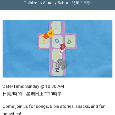
Children's Sunday School 兒童主日學
Date/Time: Sunday @ 10:30 AM
日期/時間：星期日上午10時半
Come join us for songs, Bible stories, snacks, and fun
activities!