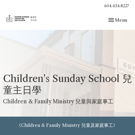
604.434.8227
Toggle navig
Menu
Children's Sunday School 兒
童主日學
Children & Family Ministry 兒童與家庭事工
《Children & Family Ministry 兒童及家庭事工》