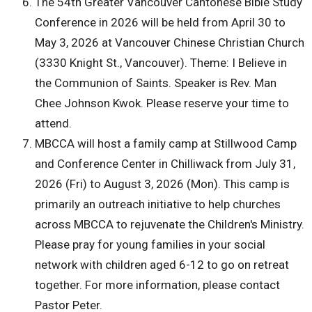
The 54th Greater Vancouver Cantonese Bible Study
Conference in 2026 will be held from April 30 to
May 3, 2026 at Vancouver Chinese Christian Church
(3330 Knight St., Vancouver). Theme: I Believe in
the Communion of Saints. Speaker is Rev. Man
Chee Johnson Kwok. Please reserve your time to
attend.
MBCCA will host a family camp at Stillwood Camp
and Conference Center in Chilliwack from July 31,
2026 (Fri) to August 3, 2026 (Mon). This camp is
primarily an outreach initiative to help churches
across MBCCA to rejuvenate the Children's Ministry.
Please pray for young families in your social
network with children aged 6-12 to go on retreat
together. For more information, please contact
Pastor Peter.