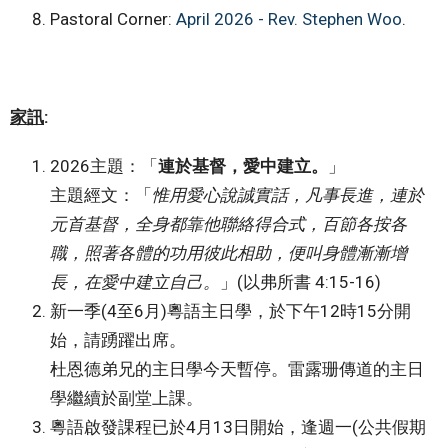
Pastoral Corner:
April 2026 - Rev. Stephen Woo
.
家訊
:
2026主題：「
連於基督，愛中建立。
」
主題經文：「
惟用愛心說誠實話，凡事長進，連於
元首基督，全身都靠他聯絡得合式，百節各按各
職，照著各體的功用彼此相助，便叫身體漸漸增
長，在愛中建立自己。
」(以弗所書 4:15-16)
新一季(4至6月)粵語主日學，於下午12時15分開
始，請踴躍出席。
杜恩德弟兄的主日學今天暫停。雷露珊傳道的主日
學繼續於副堂上課。
粵語啟發課程已於4月13日開始，逢週一(公共假期