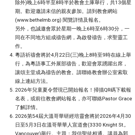
除外)晚上6時半至8時半於教會土庫舉行，共13個星
期。歡迎邀請未信的親友參加。請到教會網站
(www.bethelmb.org) 閱覽詳情及報名。
另外，也誠邀會眾於星期一晚上6時至6時30分，一
同在不同地方組成禱告網，為啟發禱告，求聖靈工
作。
粵語祈禱會將於4月22日(三)晚上8時至9時在線上舉
行，為粵語事工外展部禱告，歡迎會眾踴躍出席，
讓頌主堂成為禱告的教會。請聯絡教會辦公室索取
線上連結方法。
2026年兒童夏令營現已開始報名！掃描QR碼下載報
名表，或前往教會網站報名，亦可聯絡Pastor Grace
了解詳情。
2026第54屆大溫哥華研經培靈會將於2026年4月30
日至5月3日在溫哥華華人宣道會(3330 Knight St.,
Vancouver)舉行。主題：我信聖徒相通。講員為郭