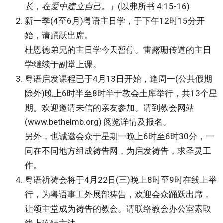
长，在爱中建立自己。
」(以弗所书 4:15-16)
新一季(4至6月)粤语主日学，于下午12时15分开
始，请踊跃出席。
杜恩德弟兄的主日学今天暂停。雷露珊传道的主日
学继续于副堂上课。
粤语启发课程已于4月13日开始，逢周一(公共假期
除外)晚上6时半至8时半于教会土库举行，共13个星
期。欢迎邀请未信的亲友参加。请到教会网站
(www.bethelmb.org) 阅览详情及报名。
另外，也诚邀会众于星期一晚上6时至6时30分，一
同在不同地方组成祷告网，为启发祷告，求圣灵工
作。
粤语祈祷会将于4月22日(三)晚上8时至9时在线上举
行，为粤语事工外展部祷告，欢迎会众踊跃出席，
让颂主堂成为祷告的教会。请联络教会办公室索取
线上连结方法。