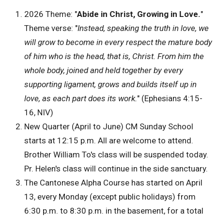
2026 Theme: "
Abide in Christ, Growing in Love.
"
Theme verse: "
Instead, speaking the truth in love, we
will grow to become in every respect the mature body
of him who is the head, that is, Christ. From him the
whole body, joined and held together by every
supporting ligament, grows and builds itself up in
love, as each part does its work.
" (Ephesians 4:15-
16, NIV)
New Quarter (April to June) CM Sunday School
starts at 12:15 p.m. All are welcome to attend.
Brother William To's class will be suspended today.
Pr. Helen's class will continue in the side sanctuary.
The Cantonese Alpha Course has started on April
13, every Monday (except public holidays) from
6:30 p.m. to 8:30 p.m. in the basement, for a total