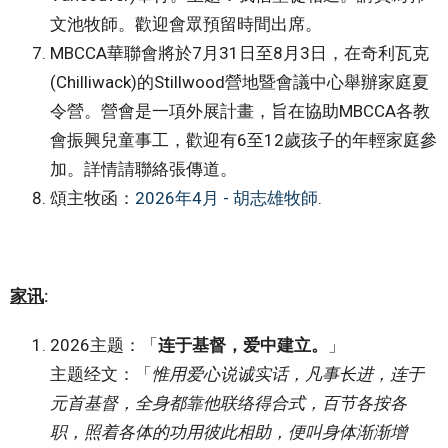
文池牧師。歡迎會眾預留時間出席。
MBCCA華聯會將於7月31日至8月3日，在奇利瓦克
(Chilliwack)的Stillwood營地暨會議中心舉辦家庭夏
令營。營會是一項外展計畫，旨在協助MBCCA各教
會振興兒童事工，歡迎有6至12歲孩子的年輕家庭參
加。詳情請聯絡張傳道。
頌主牧函：
2026年4月 - 胡志雄牧師
.
家讯
:
2026主题：「
连于基督，爱中建立。
」
主题经文：「
惟用爱心说诚实话，凡事长进，连于
元首基督，全身都靠他联络得合式，百节各按各
职，照着各体的功用彼此相助，便叫身体渐渐增