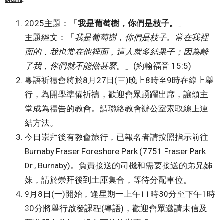
2025主題：「
我是葡萄樹，你們是枝子。
」
主題經文：「
我是葡萄樹，你們是枝子。常在我裡
面的，我也常在他裡面，這人就多結果子；因為離
了我，你們就不能做甚麼。
」(約翰福音 15:5)
粵語祈禱會將於8月27日(三)晚上8時至9時在線上舉
行，為開學準備祈禱，歡迎會眾踴躍出席，讓頌主
堂成為禱告的教會。請聯絡教會辦公室索取線上連
結方法。
今日崇拜後有教會旅行，已報名者請按照指示前往
Burnaby Fraser Foreshore Park (7751 Fraser Park
Dr., Burnaby)。負責接送的司機和需要接送的弟兄姊
妹，請於崇拜後到土庫集合，等待分配車位。
9月8日(一)開始，逢星期一上午11時30分至下午1時
30分將舉行啟發課程(粵語)，歡迎會眾邀請未信及