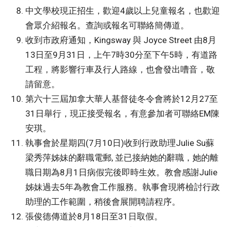
中文學校現正招生，歡迎4歲以上兒童報名，也歡迎
會眾介紹報名。查詢或報名可聯絡簡傳道。
收到市政府通知，Kingsway 與 Joyce Street 由8月
13日至9月31日，上午7時30分至下午5時，有道路
工程，將影響行車及行人路線，也會發出嘈音，敬
請留意。
第六十三屆加拿大華人基督徒冬令會將於12月27至
31日舉行，現正接受報名，有意參加者可聯絡EM陳
安琪。
執事會於星期四(7月10日)收到行政助理Julie Su蘇
梁秀萍姊妹的辭職電郵, 並已接納她的辭職，她的離
職日期為8月1日病假完後即時生效。教會感謝Julie
姊妹過去5年為教會工作服務。執事會現將檢討行政
助理的工作範圍，稍後會展開聘請程序。
張俊德傳道於8月18日至31日取假。