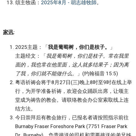
頌主牧函：
2025年8月 - 胡志雄牧師
。
家讯
:
2025主题：「
我是葡萄树，你们是枝子。
」
主题经文：「
我是葡萄树，你们是枝子。常在我里
面的，我也常在他里面，这人就多结果子；因为离
了我，你们就不能做什么。
」(约翰福音 15:5)
粤语祈祷会将于8月27日(三)晚上8时至9时在线上举
行，为开学准备祈祷，欢迎会众踊跃出席，让颂主
堂成为祷告的教会。请联络教会办公室索取线上连
结方法。
今日崇拜后有教会旅行，已报名者请按照指示前往
Burnaby Fraser Foreshore Park (7751 Fraser Park
Dr., Burnaby)。负责接送的司机和需要接送的弟兄姊