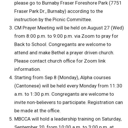
please go to Burnaby Fraser Foreshore Park (7751
Fraser Park Dr., Burnaby) according to the
instruction by the Picnic Committee.
CM Prayer Meeting will be held on August 27 (Wed)
from 8:00 p.m. to 9:00 p.m. via Zoom to pray for
Back to School. Congregants are welcome to
attend and make Bethel a prayer driven church.
Please contact church office for Zoom link
information.
Starting from Sep 8 (Monday), Alpha courses
(Cantonese) will be held every Monday from 11:30
a.m. to 1:30 p.m. Congregants are welcome to
invite non-believers to participate. Registration can
be made at the office.
MBCCA will hold a leadership training on Saturday,
September 20, from 10:00 a.m. to 3:00 p.m. at