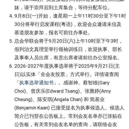
妹，请于崇拜后到土库集合，等待分配车位。
9月8日(一)开始，逢星期一上午11时30分至下午1时
30分将举行启发课程(粤语)，欢迎会众邀请未信及
慕道朋友参加，报名可前往办事处。
总会华联会将于9月20日(六)上午10时至下午3时，
假列治文真理堂举行领袖训练日，欢迎执事、部长
及事奉人员出席，有意出席者请前往办公室报名。
2026-2027年度执事选举将于2025年9月21日(主
日)以实体「全会友投票」方式举行。详情请查阅
「
执事选举通知书
」。感谢神、蔡智雄(Gary
Choi)、曾庆乐(Edward Tsang)、张雅婷(Amy
Cheung)、陈安琪(Angela Chan) 和 简基业
(Benjamin Kaan) 已接受提名为执事候选人。候选人
简介已刊登在公告板上。常到会友名单亦已张贴在
公告板，有关常到会友名单的查询，请联络会友