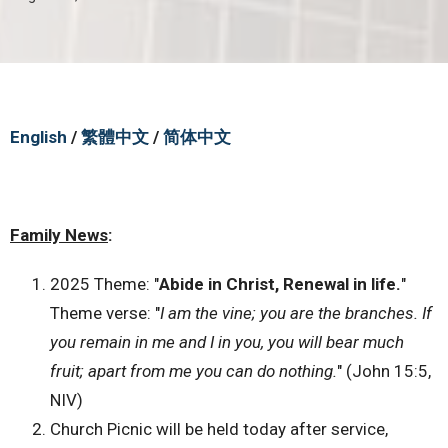
English
/
繁體中文
/
简体中文
Family News
:
2025 Theme: "
Abide in Christ, Renewal in life.
"
Theme verse: "
I am the vine; you are the branches. If
you remain in me and I in you, you will bear much
fruit; apart from me you can do nothing.
" (John 15:5,
NIV)
Church Picnic will be held today after service,