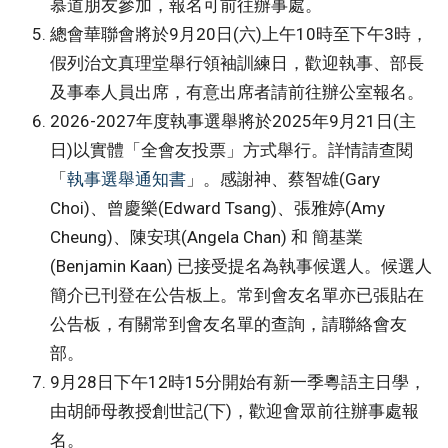
慕道朋友參加，報名可前往辦事處。
總會華聯會將於9月20日(六)上午10時至下午3時，
假列治文真理堂舉行領袖訓練日，歡迎執事、部長
及事奉人員出席，有意出席者請前往辦公室報名。
2026-2027年度執事選舉將於2025年9月21日(主
日)以實體「全會友投票」方式舉行。詳情請查閱
「
執事選舉通知書
」。感謝神、蔡智雄(Gary
Choi)、曾慶樂(Edward Tsang)、張雅婷(Amy
Cheung)、陳安琪(Angela Chan) 和 簡基業
(Benjamin Kaan) 已接受提名為執事候選人。候選人
簡介已刊登在公告板上。常到會友名單亦已張貼在
公告板，有關常到會友名單的查詢，請聯絡會友
部。
9月28日下午12時15分開始有新一季粵語主日學，
由胡師母教授創世記(下)，歡迎會眾前往辦事處報
名。