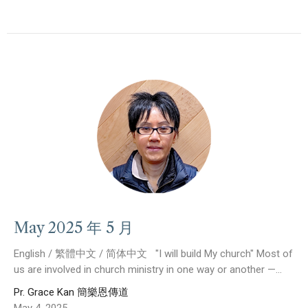
May 2025 年 5 月
English / 繁體中文 / 简体中文 "I will build My church" Most of
us are involved in church ministry in one way or another —...
Pr. Grace Kan 簡樂恩傳道
May 4, 2025