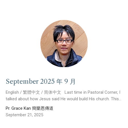
September 2025 年 9 月
English / 繁體中文 / 简体中文 Last time in Pastoral Corner, I
talked about how Jesus said He would build His church. This...
Pr. Grace Kan 簡樂恩傳道
September 21, 2025