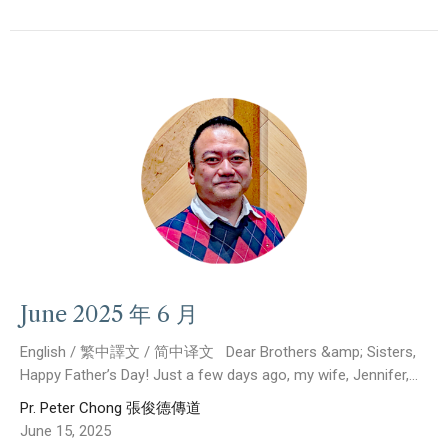
June 2025 年 6 月
English / 繁中譯文 / 简中译文 Dear Brothers &amp; Sisters,
Happy Father’s Day! Just a few days ago, my wife, Jennifer,...
Pr. Peter Chong 張俊德傳道
June 15, 2025