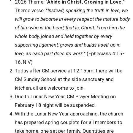
2026 Theme: "
Abide in Christ, Growing in Love.
"
Theme verse: "
Instead, speaking the truth in love, we
will grow to become in every respect the mature body
of him who is the head, that is, Christ. From him the
whole body, joined and held together by every
supporting ligament, grows and builds itself up in
love, as each part does its work.
" (Ephesians 4:15-
16, NIV)
Today after CM service at 12:15pm, there will be
CM Sunday School at the side sanctuary and
kitchen, all are welcome to join.
Due to Lunar New Year, CM Prayer Meeting on
February 18 night will be suspended.
With the Lunar New Year approaching, the church
has prepared spring couplets for all members to
take home, one set per family. Quantities are