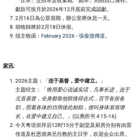
「正本」交回本堂收集箱,「副本」則由自己保存。
獻款可按月於2026年12月底前完成認獻。
2月16日為公眾假期，辦公室將休息一天。
胡牧師將於2月18日休假。
頌主牧函：
February 2026 - 張俊德傳道
。
家讯
:
2026主题：「
连于基督，爱中建立。
」
主题经文：「
惟用爱心说诚实话，凡事长进，连于
元首基督，全身都靠他联络得合式，百节各按各
职，照着各体的功用彼此相助，便叫身体渐渐增
长，在爱中建立自己。
」(以弗所书 4:15-16)
今天粤语崇拜后12时15分于副堂及厨房分别有由雷
传道及杜恩德弟兄任教的主日学，欢迎会众出席。