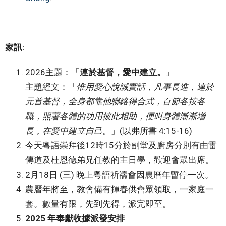
家訊
:
2026主題：「
連於基督，愛中建立。
」
主題經文：「
惟用愛心說誠實話，凡事長進，連於
元首基督，全身都靠他聯絡得合式，百節各按各
職，照著各體的功用彼此相助，便叫身體漸漸增
長，在愛中建立自己。
」(以弗所書 4:15-16)
今天粵語崇拜後12時15分於副堂及廚房分別有由雷
傳道及杜恩德弟兄任教的主日學，歡迎會眾出席。
2月18日 (三) 晚上粵語祈禱會因農曆年暫停一次。
農曆年將至，教會備有揮春供會眾領取，一家庭一
套。數量有限，先到先得，派完即至。
2025 年奉獻收據派發安排