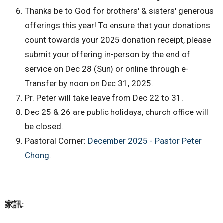
Thanks be to God for brothers' & sisters' generous
offerings this year! To ensure that your donations
count towards your 2025 donation receipt, please
submit your offering in-person by the end of
service on Dec 28 (Sun) or online through e-
Transfer by noon on Dec 31, 2025.
Pr. Peter will take leave from Dec 22 to 31.
Dec 25 & 26 are public holidays, church office will
be closed.
Pastoral Corner:
December 2025 - Pastor Peter
Chong
.
家訊
: