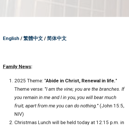
English
/
繁體中文
/
简体中文
Family News
:
2025 Theme: "
Abide in Christ, Renewal in life.
"
Theme verse: "
I am the vine; you are the branches. If
you remain in me and I in you, you will bear much
fruit; apart from me you can do nothing.
" (John 15:5,
NIV)
Christmas Lunch will be held today at 12:15 p.m. in