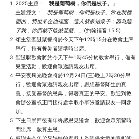
2025主題：「
我是葡萄樹，你們是枝子。
」
主題經文：「
我是葡萄樹，你們是枝子。常在我裡
面的，我也常在他裡面，這人就多結果子；因為離
了我，你們就不能做甚麼。
」(約翰福音 15:5)
頌主堂聖誕聚餐將於今天下午12時15分在教會土庫
舉行，持有餐劵者請準時出席。
聖誕聯歡會將於今天下午1時45分於教會舉行，備有
兒童活動，歡迎會眾邀請親友出席。
平安夜燭光晚會將於12月24日(三)晚上7時30分舉
行，歡迎會眾邀請親友出席，思想基督降生的真
義，接受基督的恩典，得著真正的平安。歡迎到教
會辦公室或正門接待處拿取小單張邀請親友一同參
加。
下主日崇拜後有年終感恩見證會，歡迎會眾預留時
間出席，數算主恩。
感謝主今年弟兄姊妹的奉獻！為確保會衆的奉獻能