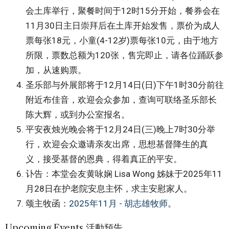
会土库举行，聚餐时间于12时15分开始，餐券会在
11月30日主日崇拜后在土库开始发售，票价为成人
票每张18元，小童(4-12岁)票每张10元，由于地方
所限，票数总额为120张，售完即止，请各位踊跃参
加，从速购票。
圣乐部与外展部将于12月14日(日)下午1时30分前往
附近布佳音，欢迎会众参加，查询可联络圣乐部长
陈大辉，或到办公室报名。
平安夜烛光晚会将于12月24日(三)晚上7时30分举
行，欢迎会众邀请亲友出席，思想基督降生的真
义，接受基督的恩典，得着真正的平安。
讣告：本堂会友黄咏娴 Lisa Wong 姊妹于2025年11
月28日在护老院安息主怀，求主安慰家人。
颂主牧函：
2025年11月 - 胡志雄牧师
。
Upcoming Events 活動預告