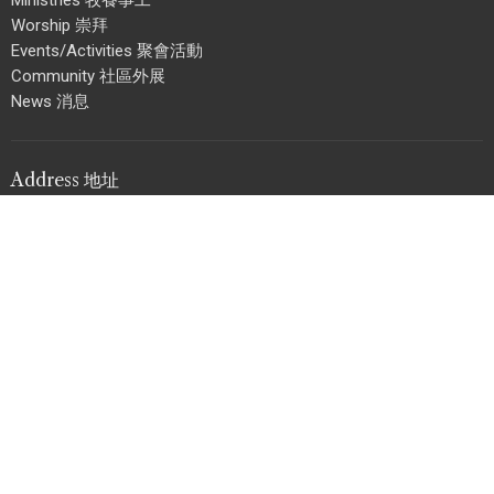
Worship 崇拜
Events/Activities 聚會活動
Community 社區外展
News 消息
Address 地址
3215 School Avenue
Vancouver, BC
V5R 5N2
View Map 地圖
Office Hours 辦工時間
Mon, Wed to Fri 週一、三至五 :
上午 9 AM - 下午 5 PM ;
Sun 週日 :
上午 8:30 AM - 下午 12:30 PM