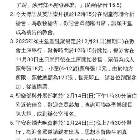
了我，你們就不能做甚麼。
」(約翰福音 15:5)
今天粵語及英語崇拜後於12時15分在副堂有聯合祈
禱會，為教牧禱告，歡迎會眾踴躍出席，讓頌主堂
成為禱告的教會。
2025年頌主堂聖誕聚餐定於12月21日(星期日)在教
會土庫舉行，聚餐時間於12時15分開始，餐券會在
11月30日主日崇拜後在土庫開始發售，票價為成人
票每張18元，小童(4-12歲)票每張10元，由於地方
所限，票數總額為120張，售完即止，請各位踴躍參
加，從速購票。
聖樂部與外展部將於12月14日(日)下午1時30分前往
附近佈佳音，歡迎會眾參加，查詢可聯絡聖樂部長
陳大輝，或到辦公室報名。
平安夜燭光晚會將於12月24日(三)晚上7時30分舉
行，歡迎會眾邀請親友出席，思想基督降生的真