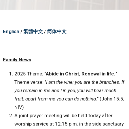
English
/
繁體中文
/
简体中文
Family News
:
2025 Theme: "
Abide in Christ, Renewal in life.
"
Theme verse: "
I am the vine; you are the branches. If
you remain in me and I in you, you will bear much
fruit; apart from me you can do nothing.
" (John 15:5,
NIV)
A joint prayer meeting will be held today after
worship service at 12:15 p.m. in the side sanctuary