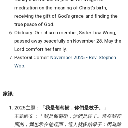
meditation on the meaning of Christ’s birth,
receiving the gift of God’s grace, and finding the
true peace of God.
Obituary: Our church member, Sister Lisa Wong,
passed away peacefully on November 28. May the
Lord comfort her family.
Pastoral Corner:
November 2025 - Rev. Stephen
Woo
.
家訊
:
2025主題：「
我是葡萄樹，你們是枝子。
」
主題經文：「
我是葡萄樹，你們是枝子。常在我裡
面的，我也常在他裡面，這人就多結果子；因為離