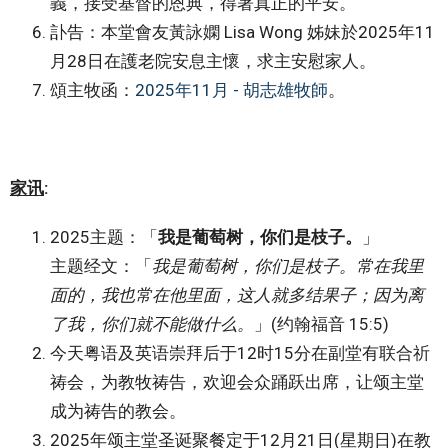
義，接受基督的恩典，得著真正的平安。
訃告：本堂會友黃詠嫻 Lisa Wong 姊妹於2025年11
月28日在護老院安息主懷，求主安慰家人。
頌主牧函：
2025年11月 - 胡志雄牧師
。
家讯
:
2025主题：「
我是葡萄树，你们是枝子。
」
主题经文：「
我是葡萄树，你们是枝子。常在我里
面的，我也常在他里面，这人就多结果子；因为离
了我，你们就不能做什么。
」(约翰福音 15:5)
今天粤语及英语崇拜后于12时15分在副堂有联合祈
祷会，为教牧祷告，欢迎会众踊跃出席，让颂主堂
成为祷告的教会。
2025年颂主堂圣诞聚餐定于12月21日(星期日)在教