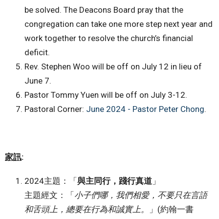
be solved. The Deacons Board pray that the
congregation can take one more step next year and
work together to resolve the church’s financial
deficit.
Rev. Stephen Woo will be off on July 12 in lieu of
June 7.
Pastor Tommy Yuen will be off on July 3-12.
Pastoral Corner:
June 2024 - Pastor Peter Chong
.
家訊
:
2024主題：「
與主同行，踐行真道
」
主題經文：「
小子們哪，我們相愛，不要只在言語
和舌頭上，總要在行為和誠實上。
」(約翰一書