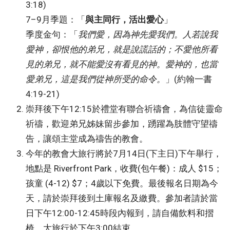
3:18)
7–9月季題：「
與主同行，活出愛心
」
季度金句：「
我們愛，因為神先愛我們。人若說我
愛神，卻恨他的弟兄，就是說謊話的；不愛他所看
見的弟兄，就不能愛沒有看見的神。愛神的，也當
愛弟兄，這是我們從神所受的命令。
」(約翰一書
4:19-21)
崇拜後下午12:15於禮堂有聯合祈禱會，為信徒靈命
祈禱，歡迎弟兄姊妹留步參加，踴躍為肢體守望禱
告，讓頌主堂成為禱告的教會。
今年的教會大旅行將於7月14日(下主日)下午舉行，
地點是 Riverfront Park，收費(包午餐)：成人 $15；
孩童 (4-12) $7；4歲以下免費。最後報名日期為今
天，請於崇拜後到土庫報名及繳費。參加者請於當
日下午12:00-12:45時段內報到，請自備飲料和摺
椅，大旅行於下午3:00結束。