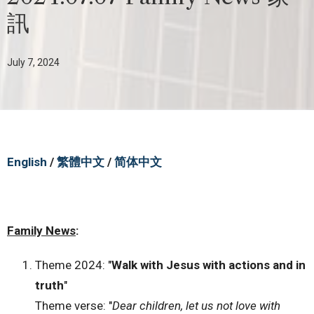
訊
July 7, 2024
English
/
繁體中文
/
简体中文
Family News
:
Theme 2024: "
Walk with Jesus with actions and in
truth
"
Theme verse: "
Dear children, let us not love with