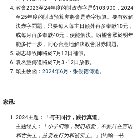
教會2023至24年度的財政赤字是$103,900，2024
至25年度的財政預算亦將會是赤字預算。要有效解
決赤字問題，只要每人每主日額外再多奉獻10元，
或每月再多奉獻40元，便能解決。盼望會眾於明年
能多行一步，同心合意地解決教會財赤問題。
胡志雄牧師將於7月12日補假。
袁名慧傳道將於7月3 -12日放假。
頌主牧函：
2024年6月 - 張俊德傳道
。
家讯
:
2024主题：「
与主同行，践行真道
」
主题经文：「
小子们哪，我们相爱，不要只在言语
和舌头上，总要在行为和诚实上。
」(约翰一书