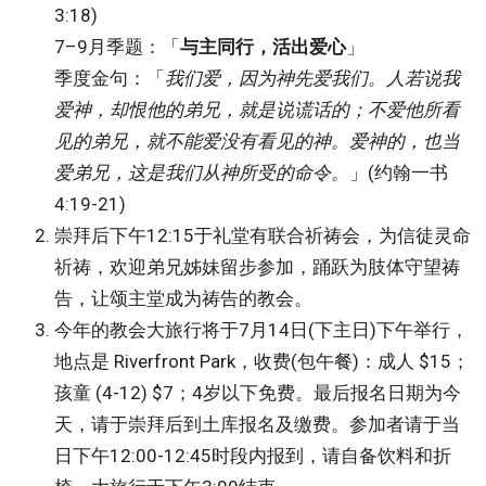
3:18)
7–9月季题：「
与主同行，活出爱心
」
季度金句：「
我们爱，因为神先爱我们。人若说我
爱神，却恨他的弟兄，就是说谎话的；不爱他所看
见的弟兄，就不能爱没有看见的神。爱神的，也当
爱弟兄，这是我们从神所受的命令。
」(约翰一书
4:19-21)
崇拜后下午12:15于礼堂有联合祈祷会，为信徒灵命
祈祷，欢迎弟兄姊妹留步参加，踊跃为肢体守望祷
告，让颂主堂成为祷告的教会。
今年的教会大旅行将于7月14日(下主日)下午举行，
地点是 Riverfront Park，收费(包午餐)：成人 $15；
孩童 (4-12) $7；4岁以下免费。最后报名日期为今
天，请于崇拜后到土库报名及缴费。参加者请于当
日下午12:00-12:45时段内报到，请自备饮料和折