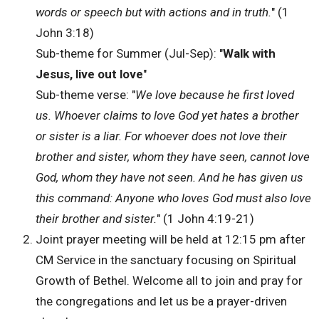
words or speech but with actions and in truth.
" (1
John 3:18)
Sub-theme for Summer (Jul-Sep): "
Walk with
Jesus, live out love
"
Sub-theme verse: "
We love because he first loved
us. Whoever claims to love God yet hates a brother
or sister is a liar. For whoever does not love their
brother and sister, whom they have seen, cannot love
God, whom they have not seen. And he has given us
this command: Anyone who loves God must also love
their brother and sister.
" (1 John 4:19-21)
Joint prayer meeting will be held at 12:15 pm after
CM Service in the sanctuary focusing on Spiritual
Growth of Bethel. Welcome all to join and pray for
the congregations and let us be a prayer-driven