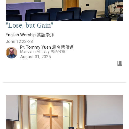
"Lose, but Gain"
English Worship 英語崇拜
John 12:23-28
Pr. Tommy Yuen 袁名慧傳道
Mandarin Ministry 國語牧養
August 31, 2025