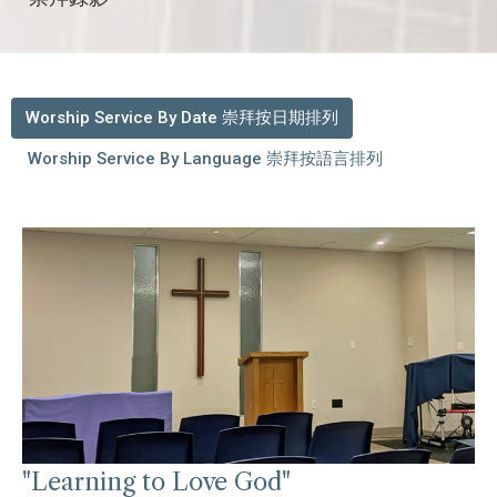
Worship Service By Date 崇拜按日期排列
Worship Service By Language 崇拜按語言排列
"Learning to Love God"