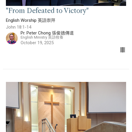
"From Defeated to Victory"
English Worship 英語崇拜
John 18:1-14
Pr. Peter Chong 張俊德傳道
English Ministry 英語牧養
October 19, 2025