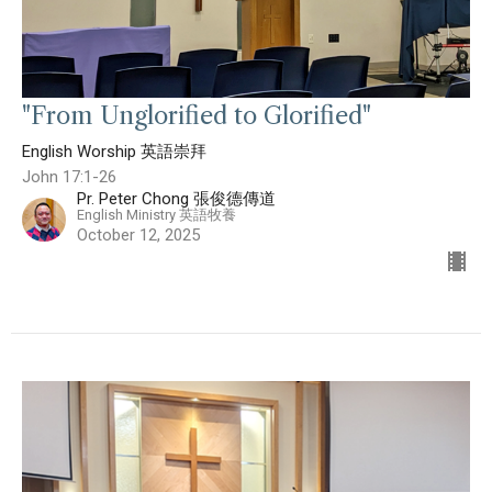
"From Unglorified to Glorified"
English Worship 英語崇拜
John 17:1-26
Pr. Peter Chong 張俊德傳道
English Ministry 英語牧養
October 12, 2025