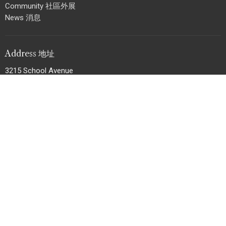
Community 社區外展
News 消息
Address 地址
3215 School Avenue
Vancouver, BC
V5R 5N2
View Map 地圖
Office Hours 辦工時間
Mon, Wed to Fri 週一、三至五 :
上午 9 AM - 下午 5 PM ;
Sun 週日 :
上午 8:30 AM - 下午 12:30 PM
Contact 聯絡