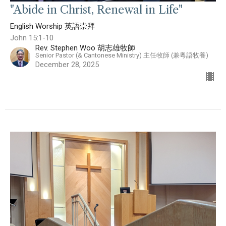
"Abide in Christ, Renewal in Life"
English Worship 英語崇拜
John 15:1-10
Rev. Stephen Woo 胡志雄牧師
Senior Pastor (& Cantonese Ministry) 主任牧師 (兼粵語牧養)
December 28, 2025