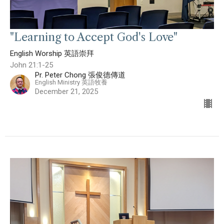
"Learning to Accept God's Love"
English Worship 英語崇拜
John 21:1-25
Pr. Peter Chong 張俊德傳道
English Ministry 英語牧養
December 21, 2025