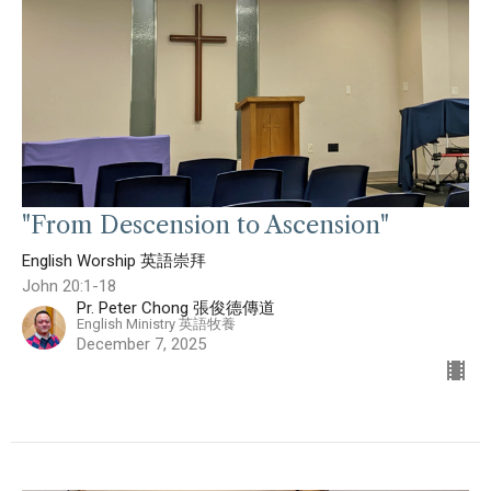
"From Descension to Ascension"
English Worship 英語崇拜
John 20:1-18
Pr. Peter Chong 張俊德傳道
English Ministry 英語牧養
December 7, 2025