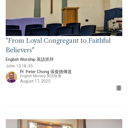
"From Loyal Congregant to Faithful
Believers"
English Worship 英語崇拜
John 13:18-35
Pr. Peter Chong 張俊德傳道
English Ministry 英語牧養
August 17, 2025