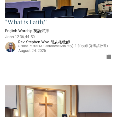
"What is Faith?"
English Worship 英語崇拜
John 12:36,44-50
Rev. Stephen Woo 胡志雄牧師
Senior Pastor (& Cantonese Ministry) 主任牧師 (兼粵語牧養)
August 24, 2025