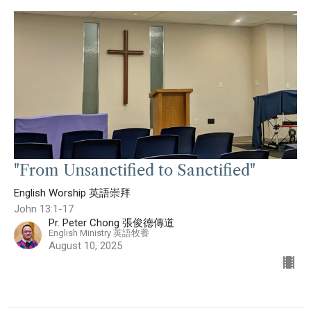
"From Unsanctified to Sanctified"
English Worship 英語崇拜
John 13:1-17
Pr. Peter Chong 張俊德傳道
English Ministry 英語牧養
August 10, 2025