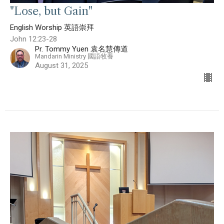
"Lose, but Gain"
English Worship 英語崇拜
John 12:23-28
Pr. Tommy Yuen 袁名慧傳道
Mandarin Ministry 國語牧養
August 31, 2025