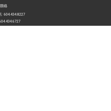
t 聯絡
話:
604.434.8227
604.434.6727
nfo@bethelmb.org