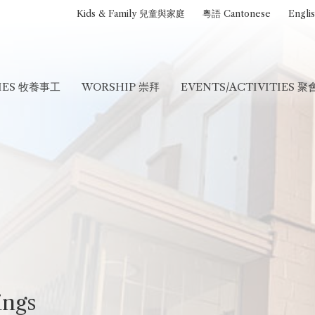
Kids & Family 兒童與家庭
粵語 Cantonese
Engli
RIES 牧養事工
WORSHIP 崇拜
EVENTS/ACTIVITIES 
ings