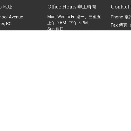
ss 地址
Office Hours 辦工時間
Contac
hool Avenue
Mon, Wed to Fri 週一、三至五 :
Phone 電
上午 9 AM - 下午 5 PM ;
er, BC
Fax 傳真:
Sun 週日 :
2
Email
:
i
上午 8:30 AM - 下午 12:30 PM
ap 地圖