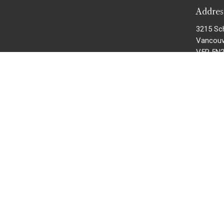
Addre
3215 Sc
Vancouv
V5R 5N
View M