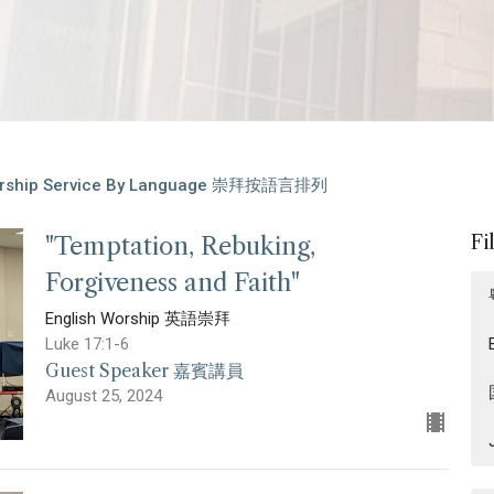
rship Service By Language 崇拜按語言排列
Fi
"Temptation, Rebuking,
Forgiveness and Faith"
English Worship 英語崇拜
Luke 17:1-6
Guest Speaker 嘉賓講員
August 25, 2024