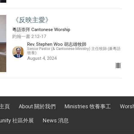
《反映主愛》
粵語崇拜 Cantonese Worship
約翰一書 2:12-17
Rev. Stephen Woo 胡志雄牧師
Senior Pastor (& Cantonese Ministry) 主任牧師 (兼粵語
牧養)
August 4, 2024
 主頁
About 關於我們
Ministries 牧養事工
Wors
unity 社區外展
News 消息