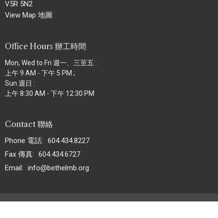
V5R 5N2
View Map 地圖
Office Hours 辦工時間
Mon, Wed to Fri 週一、三至五 :
上午 9 AM - 下午 5 PM ;
Sun 週日 :
上午 8:30 AM - 下午 12:30 PM
Contact 聯絡
Phone 電話:
604.434.8227
Fax 傳真:
604.434.6727
Email
:
info@bethelmb.org
© 2026 Bethel Chinese Christian MB Church. All Rights Reserved. |
Login