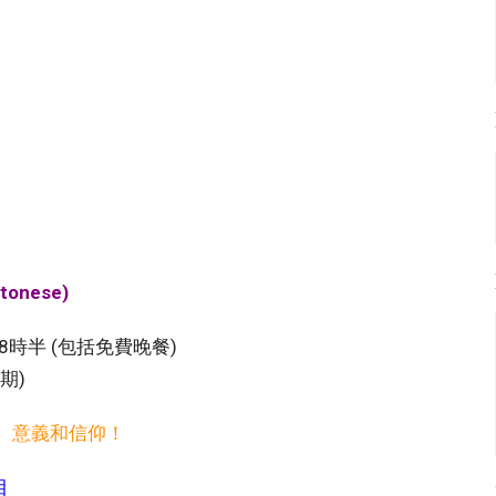
tonese)
至8時半 (包括免費晚餐)
期)
、意義和信仰！
目