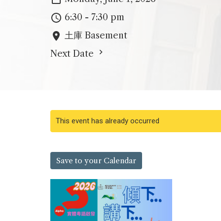
6:30 - 7:30 pm
土庫 Basement
Next Date
This event has already occurred
Save to your Calendar