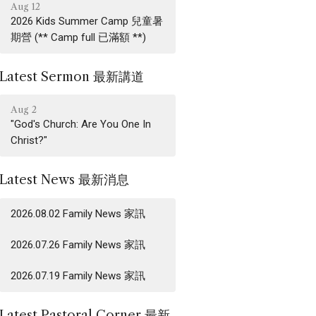
Aug 12
2026 Kids Summer Camp 兒童暑
期營 (** Camp full 已滿額 **)
Latest Sermon 最新講道
Aug 2
"God's Church: Are You One In
Christ?"
Latest News 最新消息
2026.08.02 Family News 家訊
2026.07.26 Family News 家訊
2026.07.19 Family News 家訊
Latest Pastoral Corner 最新