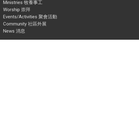
Ministries 牧養事工
Worship 崇拜
Events/Activities 聚會活動
Community 社區外展
News 消息
Address 地址
3215 School Avenue
Vancouver, BC
V5R 5N2
View Map 地圖
Office Hours 辦工時間
Mon, Wed to Fri 週一、三至五 :
上午 9 AM - 下午 5 PM ;
Sun 週日 :
上午 8:30 AM - 下午 12:30 PM