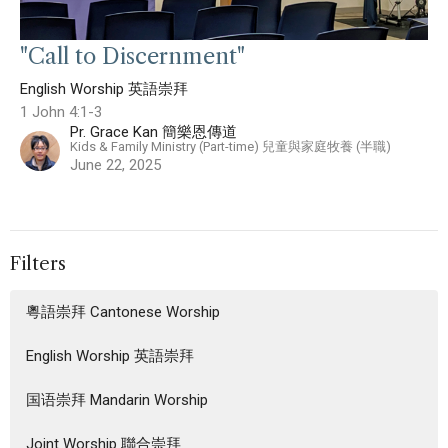
"Call to Discernment"
English Worship 英語崇拜
1 John 4:1-3
Pr. Grace Kan 簡樂恩傳道
Kids & Family Ministry (Part-time) 兒童與家庭牧養 (半職)
June 22, 2025
Filters
粵語崇拜 Cantonese Worship
English Worship 英語崇拜
国语崇拜 Mandarin Worship
Joint Worship 聯合崇拜