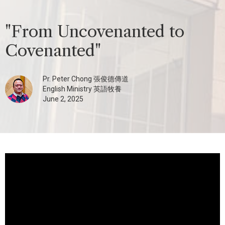
"From Uncovenanted to
Covenanted"
Pr. Peter Chong 張俊德傳道
English Ministry 英語牧養
June 2, 2025