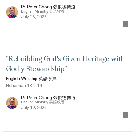
Pr. Peter Chong 張俊德傳道
English Ministry 英語牧養
July 26, 2026
"Rebuilding God's Given Heritage with
Godly Stewardship"
English Worship 英語崇拜
Nehemiah 13:1-14
Pr. Peter Chong 張俊德傳道
English Ministry 英語牧養
July 19, 2026