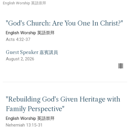
English Worship 英語崇拜
"God's Church: Are You One In Christ?"
English Worship 英語崇拜
Acts 4:32-37
Guest Speaker 嘉賓講員
August 2, 2026
"Rebuilding God's Given Heritage with
Family Perspective"
English Worship 英語崇拜
Nehemiah 13:15-31