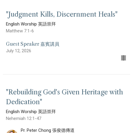
"Judgment Kills, Discernment Heals"
English Worship 英語崇拜
Matthew 7:1-6
Guest Speaker 嘉賓講員
July 12, 2026
"Rebuilding God's Given Heritage with
Dedication"
English Worship 英語崇拜
Nehemiah 12:1-47
Pr. Peter Chong 張俊德傳道