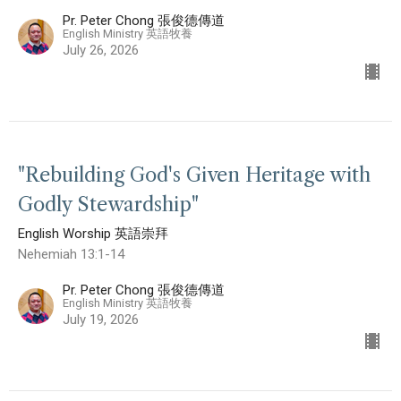
Pr. Peter Chong 張俊德傳道
English Ministry 英語牧養
July 26, 2026
"Rebuilding God's Given Heritage with
Godly Stewardship"
English Worship 英語崇拜
Nehemiah 13:1-14
Pr. Peter Chong 張俊德傳道
English Ministry 英語牧養
July 19, 2026