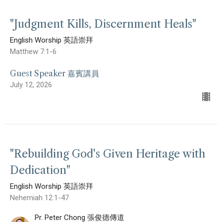
"Judgment Kills, Discernment Heals"
English Worship 英語崇拜
Matthew 7:1-6
Guest Speaker 嘉賓講員
July 12, 2026
"Rebuilding God's Given Heritage with
Dedication"
English Worship 英語崇拜
Nehemiah 12:1-47
Pr. Peter Chong 張俊德傳道