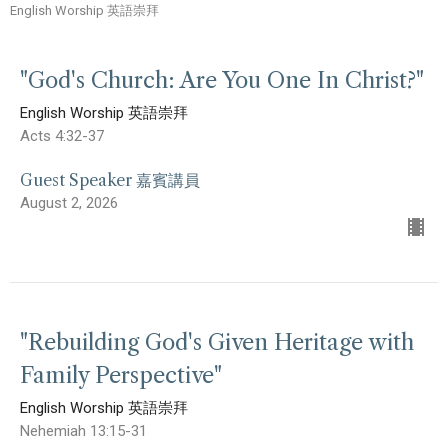
English Worship 英語崇拜
"God's Church: Are You One In Christ?"
English Worship 英語崇拜
Acts 4:32-37
Guest Speaker 嘉賓講員
August 2, 2026
"Rebuilding God's Given Heritage with
Family Perspective"
English Worship 英語崇拜
Nehemiah 13:15-31